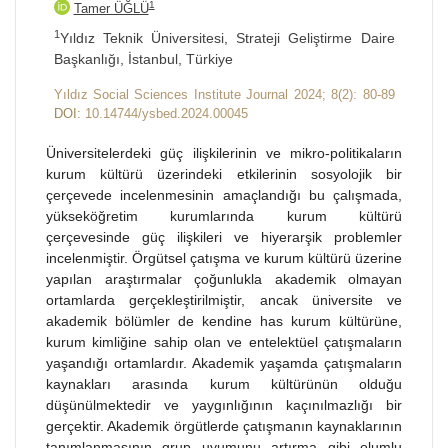
1
Tamer ÜĞLÜ
1
Yıldız Teknik Üniversitesi, Strateji Geliştirme Daire
Başkanlığı, İstanbul, Türkiye
Yıldız Social Sciences Institute Journal 2024; 8(2): 80-89
DOI:
10.14744/ysbed.2024.00045
Üniversitelerdeki güç ilişkilerinin ve mikro-politikaların
kurum kültürü üzerindeki etkilerinin sosyolojik bir
çerçevede incelenmesinin amaçlandığı bu çalışmada,
yükseköğretim kurumlarında kurum kültürü
çerçevesinde güç ilişkileri ve hiyerarşik problemler
incelenmiştir. Örgütsel çatışma ve kurum kültürü üzerine
yapılan araştırmalar çoğunlukla akademik olmayan
ortamlarda gerçekleştirilmiştir, ancak üniversite ve
akademik bölümler de kendine has kurum kültürüne,
kurum kimliğine sahip olan ve entelektüel çatışmaların
yaşandığı ortamlardır. Akademik yaşamda çatışmaların
kaynakları arasında kurum kültürünün olduğu
düşünülmektedir ve yaygınlığının kaçınılmazlığı bir
gerçektir. Akademik örgütlerde çatışmanın kaynaklarının
tanımlanmasının grup uyumunu artırma gibi olumlu