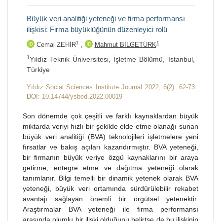
Büyük veri analitiği yeteneği ve firma performansı
ilişkisi: Firma büyüklüğünün düzenleyici rolü
1
1
Cemal ZEHİR
,
Mahmut BİLGETÜRK
1
Yıldız Teknik Üniversitesi, İşletme Bölümü, İstanbul,
Türkiye
Yıldız Social Sciences Institute Journal 2022; 6(2): 62-73
DOI:
10.14744/ysbed.2022.00019
Son dönemde çok çeşitli ve farklı kaynaklardan büyük
miktarda veriyi hızlı bir şekilde elde etme olanağı sunan
büyük veri analitiği (BVA) teknolojileri işletmelere yeni
fırsatlar ve bakış açıları kazandırmıştır. BVA yeteneği,
bir firmanın büyük veriye özgü kaynaklarını bir araya
getirme, entegre etme ve dağıtma yeteneği olarak
tanımlanır. Bilgi temelli bir dinamik yetenek olarak BVA
yeteneği, büyük veri ortamında sürdürülebilir rekabet
avantajı sağlayan önemli bir örgütsel yetenektir.
Araştırmalar BVA yeteneği ile firma performansı
arasında olumlu bir ilişki olduğunu belirtse de bu ilişkinin