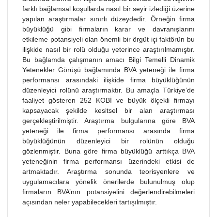
farklı bağlamsal koşullarda nasıl bir seyir izlediği üzerine
yapılan araştırmalar sınırlı düzeydedir. Örneğin firma
büyüklüğü gibi firmaların karar ve davranışlarını
etkileme potansiyeli olan önemli bir örgüt içi faktörün bu
ilişkide nasıl bir rolü olduğu yeterince araştırılmamıştır.
Bu bağlamda çalışmanın amacı Bilgi Temelli Dinamik
Yetenekler Görüşü bağlamında BVA yeteneği ile firma
performansı arasındaki ilişkide firma büyüklüğünün
düzenleyici rolünü araştırmaktır. Bu amaçla Türkiye’de
faaliyet gösteren 252 KOBİ ve büyük ölçekli firmayı
kapsayacak şekilde kesitsel bir alan araştırması
gerçekleştirilmiştir. Araştırma bulgularına göre BVA
yeteneği ile firma performansı arasında firma
büyüklüğünün düzenleyici bir rolünün olduğu
gözlenmiştir. Buna göre firma büyüklüğü arttıkça BVA
yeteneğinin firma performansı üzerindeki etkisi de
artmaktadır. Araştırma sonunda teorisyenlere ve
uygulamacılara yönelik önerilerde bulunulmuş olup
firmaların BVA’nın potansiyelini değerlendirebilmeleri
açısından neler yapabilecekleri tartışılmıştır.