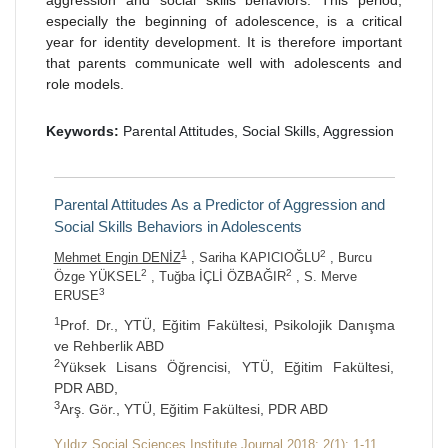
aggression and social skills behaviors. This period,
especially the beginning of adolescence, is a critical
year for identity development. It is therefore important
that parents communicate well with adolescents and
role models.
Keywords:
Parental Attitudes, Social Skills, Aggression
Parental Attitudes As a Predictor of Aggression and
Social Skills Behaviors in Adolescents
1
2
Mehmet Engin DENİZ
, Sariha KAPICIOĞLU
, Burcu
2
2
Özge YÜKSEL
, Tuğba İÇLİ ÖZBAĞIR
, S. Merve
3
ERUSE
1
Prof. Dr., YTÜ, Eğitim Fakültesi, Psikolojik Danışma
ve Rehberlik ABD
2
Yüksek Lisans Öğrencisi, YTÜ, Eğitim Fakültesi,
PDR ABD,
3
Arş. Gör., YTÜ, Eğitim Fakültesi, PDR ABD
Yıldız Social Sciences Institute Journal 2018; 2(1): 1-11