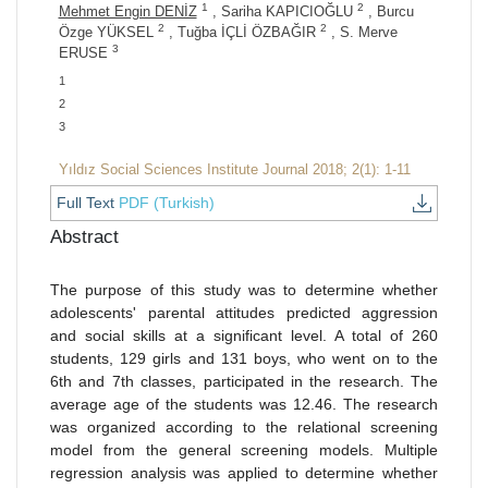
1
2
Mehmet Engin DENİZ
, Sariha KAPICIOĞLU
, Burcu
2
2
Özge YÜKSEL
, Tuğba İÇLİ ÖZBAĞIR
, S. Merve
3
ERUSE
1
2
3
Yıldız Social Sciences Institute Journal 2018; 2(1): 1-11
Full Text
PDF (Turkish)
Abstract
The purpose of this study was to determine whether
adolescents' parental attitudes predicted aggression
and social skills at a significant level. A total of 260
students, 129 girls and 131 boys, who went on to the
6th and 7th classes, participated in the research. The
average age of the students was 12.46. The research
was organized according to the relational screening
model from the general screening models. Multiple
regression analysis was applied to determine whether