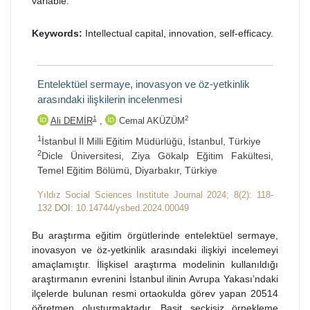
variable.
Keywords:
Intellectual capital, innovation, self-efficacy.
Entelektüel sermaye, inovasyon ve öz-yetkinlik
arasındaki ilişkilerin incelenmesi
1
2
Ali DEMİR
,
Cemal AKÜZÜM
1
İstanbul İl Milli Eğitim Müdürlüğü, İstanbul, Türkiye
2
Dicle Üniversitesi, Ziya Gökalp Eğitim Fakültesi,
Temel Eğitim Bölümü, Diyarbakır, Türkiye
Yıldız Social Sciences Institute Journal 2024; 8(2): 118-
132
DOI:
10.14744/ysbed.2024.00049
Bu araştırma eğitim örgütlerinde entelektüel sermaye,
inovasyon ve öz-yetkinlik arasındaki ilişkiyi incelemeyi
amaçlamıştır. İlişkisel araştırma modelinin kullanıldığı
araştırmanın evrenini İstanbul ilinin Avrupa Yakası’ndaki
ilçelerde bulunan resmi ortaokulda görev yapan 20514
öğretmen oluşturmaktadır. Basit seçkisiz örnekleme