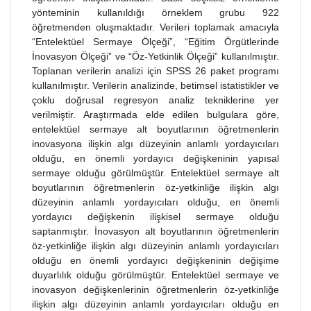
yönteminin kullanıldığı örneklem grubu 922
öğretmenden oluşmaktadır. Verileri toplamak amacıyla
“Entelektüel Sermaye Ölçeği”, “Eğitim Örgütlerinde
İnovasyon Ölçeği” ve “Öz-Yetkinlik Ölçeği” kullanılmıştır.
Toplanan verilerin analizi için SPSS 26 paket programı
kullanılmıştır. Verilerin analizinde, betimsel istatistikler ve
çoklu doğrusal regresyon analiz tekniklerine yer
verilmiştir. Araştırmada elde edilen bulgulara göre,
entelektüel sermaye alt boyutlarının öğretmenlerin
inovasyona ilişkin algı düzeyinin anlamlı yordayıcıları
olduğu, en önemli yordayıcı değişkeninin yapısal
sermaye olduğu görülmüştür. Entelektüel sermaye alt
boyutlarının öğretmenlerin öz-yetkinliğe ilişkin algı
düzeyinin anlamlı yordayıcıları olduğu, en önemli
yordayıcı değişkenin ilişkisel sermaye olduğu
saptanmıştır. İnovasyon alt boyutlarının öğretmenlerin
öz-yetkinliğe ilişkin algı düzeyinin anlamlı yordayıcıları
olduğu en önemli yordayıcı değişkeninin değişime
duyarlılık olduğu görülmüştür. Entelektüel sermaye ve
inovasyon değişkenlerinin öğretmenlerin öz-yetkinliğe
ilişkin algı düzeyinin anlamlı yordayıcıları olduğu en